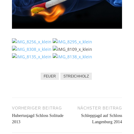
FEUER
STREICHHOLZ
VORHERIGER BEITRAG
NÄCHSTER BEITRAG
Beitragsnavigation
Hubertusjagd Schloss Solitude
Schleppjagd auf Schloss
2013
Langenburg 2014