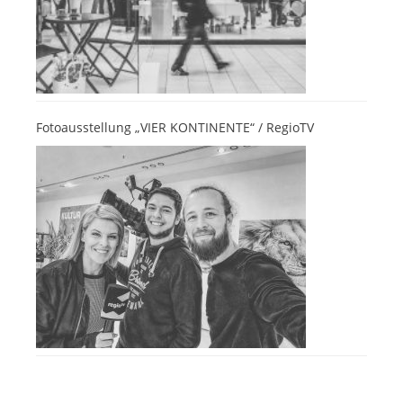
Fotoausstellung „VIER KONTINENTE“ / RegioTV