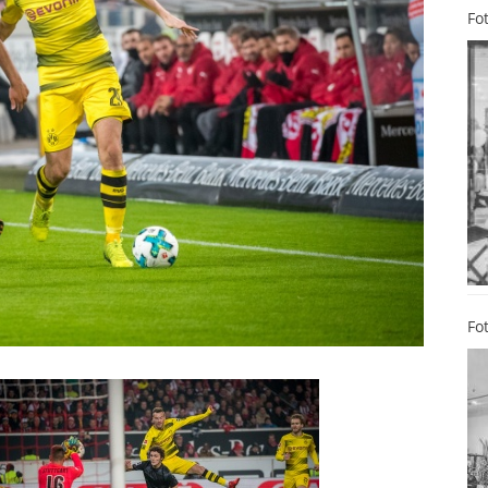
Fo
Fo