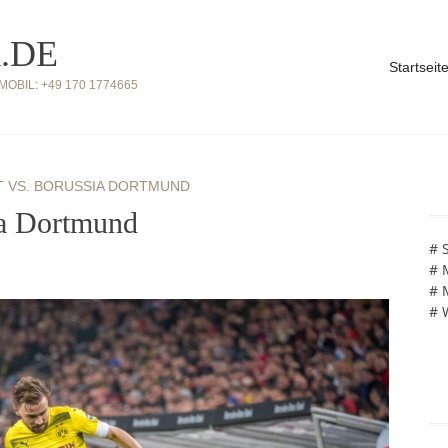
.DE
Startseit
BIL: +49 170 1774665
T VS. BORUSSIA DORTMUND
ia Dortmund
# 
# 
# 
# 