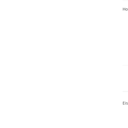
Ho
Ei