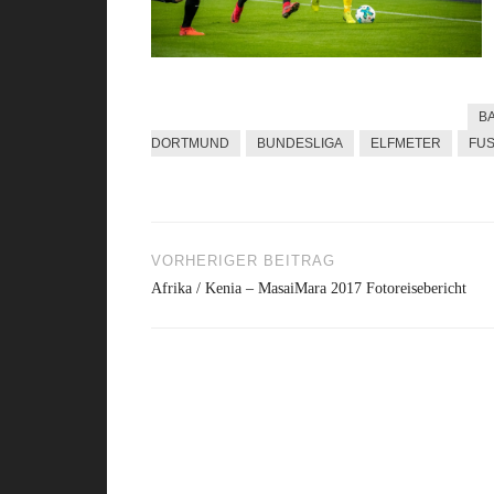
B
DORTMUND
BUNDESLIGA
ELFMETER
FU
VORHERIGER BEITRAG
Beitragsnavigation
Afrika / Kenia – MasaiMara 2017 Fotoreisebericht