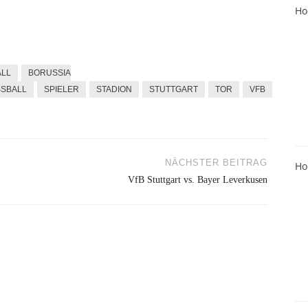
Ho
ALL
BORUSSIA
SSBALL
SPIELER
STADION
STUTTGART
TOR
VFB
NÄCHSTER BEITRAG
Ho
VfB Stuttgart vs. Bayer Leverkusen