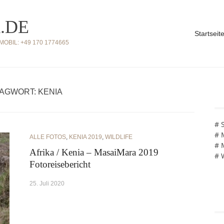
.DE
Startseit
BIL: +49 170 1774665
AGWORT: KENIA
# 
# 
ALLE FOTOS
,
KENIA 2019
,
WILDLIFE
# 
Afrika / Kenia – MasaiMara 2019
# 
Fotoreisebericht
25. Juli 2020