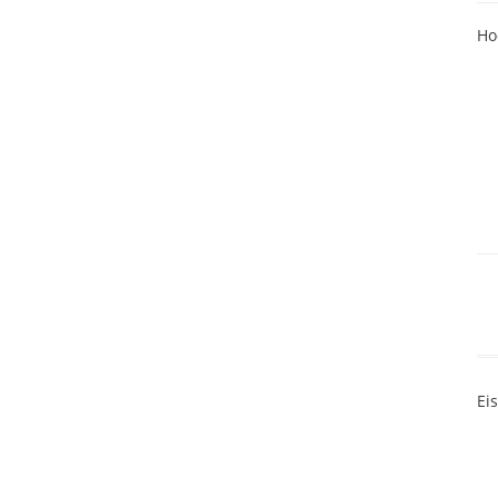
Ho
Ei