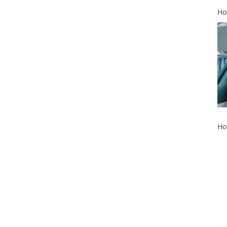
Ho
Ho