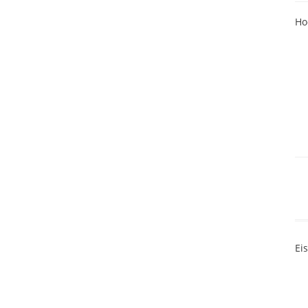
Ho
Ei