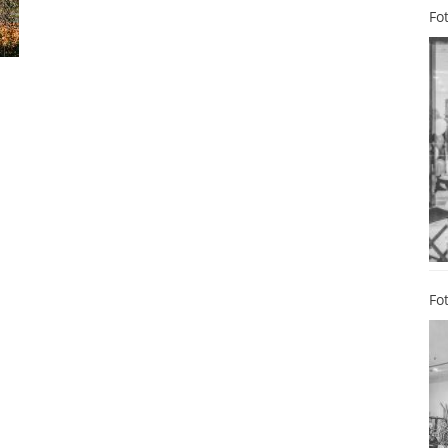
Fo
Fo