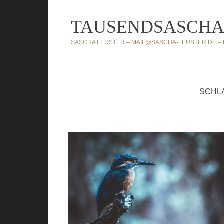
Zum
TAUSENDSASCHA
Inhalt
springen
SASCHA FEUSTER – MAIL@SASCHA-FEUSTER.DE – MO
SCHL