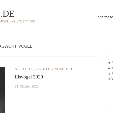
.DE
Startseit
BIL: +49 170 1774665
AGWORT: VÖGEL
# 
# 
ALLE FOTOS
,
EISVOGEL 2020
,
WILDLIFE
# 
Eisvogel 2020
# 
31. Oktober 2020