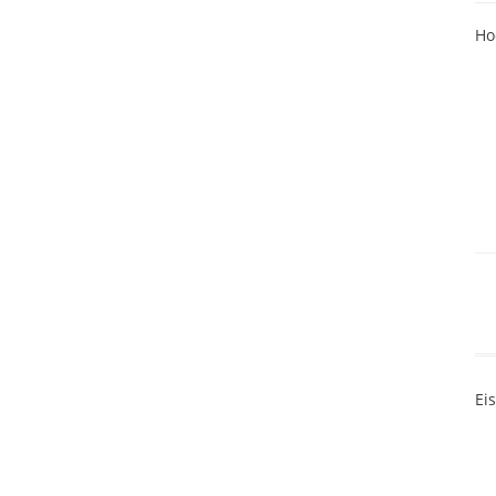
Ho
Ei