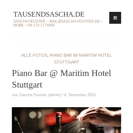
Zum
TAUSENDSASCHA.DE
Inhalt
springen
SASCHA FEUSTER – MAIL@SASCHA-FEUSTER.DE –
MOBIL: +49 170 1774665
ALLE FOTOS
,
PIANO BAR IM MARITIM HOTEL
STUTTGART
Piano Bar @ Maritim Hotel
Stuttgart
von
Sascha Feuster (admin)
4. Dezember 2016