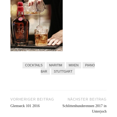
COCKTAILS
MARITIM
MIXEN
PIANO
BAR
STUTTGART
VORHERIGER BEITRAG
NÄCHSTER BEITRAG
Beitragsnavigation
Glemseck 101 2016
Schlittenhunderennen 2017 in
Unterjoch