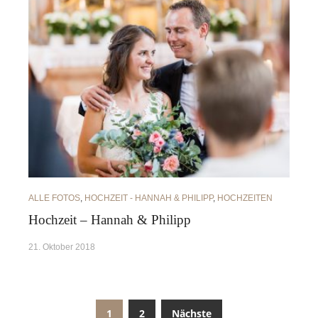
ALLE FOTOS
,
HOCHZEIT - HANNAH & PHILIPP
,
HOCHZEITEN
Hochzeit – Hannah & Philipp
21. Oktober 2018
1
2
Nächste