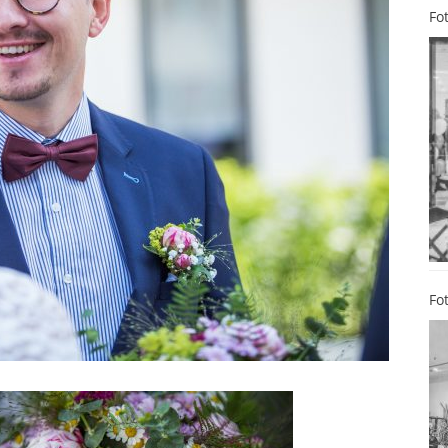
Fo
Fo