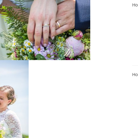
Ho
Ho