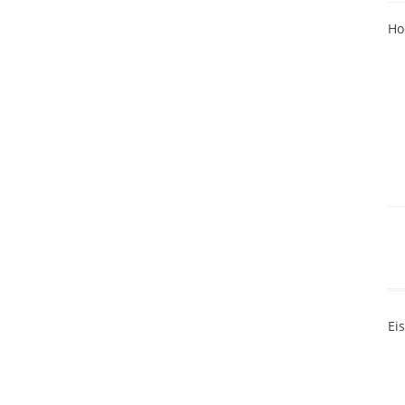
Ho
Ei