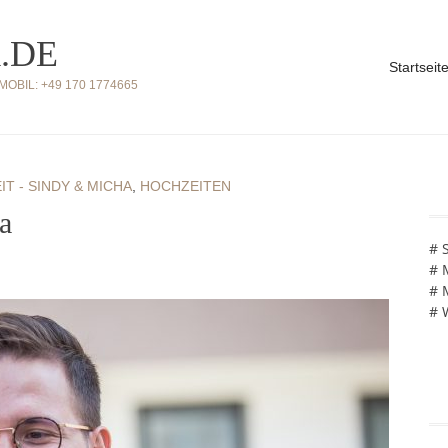
.DE
Startseit
BIL: +49 170 1774665
T - SINDY & MICHA
,
HOCHZEITEN
a
# 
# 
# 
# 