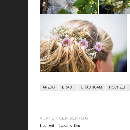
ANZUG
BRAUT
BRÄUTIGAM
HOCHZEIT
VORHERIGER BEITRAG
Beitragsnavigation
Hochzeit – Tabea & Ben