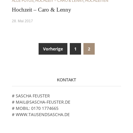
ALLE FOTOS
,
HOCHZEIT – CARO & LENNY
,
HOCHZEITEN
Hochzeit – Caro & Lenny
28. Mai 2017
Vorherige
1
2
Beitragsnavigation
KONTAKT
# SASCHA FEUSTER
# MAIL@SASCHA-FEUSTER.DE
# MOBIL: 0170 1774665
# WWW.TAUSENDSASCHA.DE