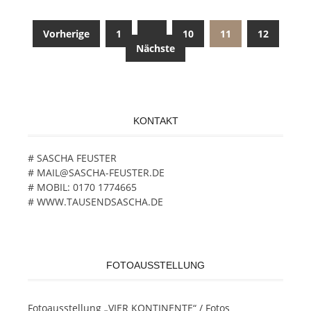
Vorherige
1
…
10
11
12
Nächste
Beitragsnavigation
KONTAKT
# SASCHA FEUSTER
# MAIL@SASCHA-FEUSTER.DE
# MOBIL: 0170 1774665
# WWW.TAUSENDSASCHA.DE
FOTOAUSSTELLUNG
Fotoausstellung „VIER KONTINENTE“ / Fotos